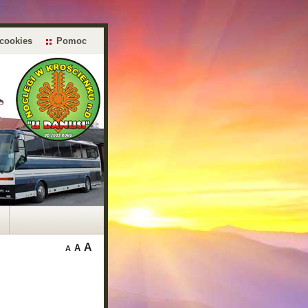
 cookies
Pomoc
A
A
A