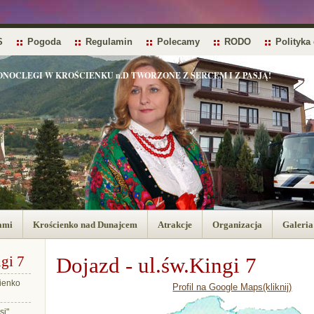
S
Pogoda
Regulamin
Polecamy
RODO
Polityka
OCLEGI W KROŚCIENKU n.D TWORZONE Z SERCEM I Z PASJĄ!
ami
Krościenko nad Dunajcem
Atrakcje
Organizacja
Galeria
gi 7
Dojazd - ul.św.Kingi 7
ienko
Profil na Google Maps(kliknij)
si"