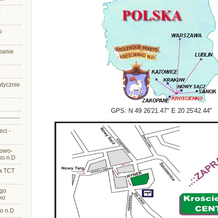
w
i
panie
atycznie
GPS: N 49 26'21.47" E 20 25'42.44''
-----------
eci -
towo-
ko n.D
a TCT
ego
ko
o n.D