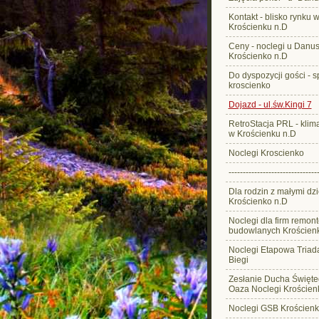
Kontakt - blisko rynku 
Krościenku n.D
Ceny - noclegi u Danus
Krościenko n.D
Do dyspozycji gości - s
kroscienko
Dojazd - ul.św.Kingi 7
RetroStacja PRL - klim
w Krościenku n.D
Noclegi Kroscienko
-------------------------------
Dla rodzin z małymi dzi
Krościenko n.D
Noclegi dla firm remon
budowlanych Krościen
Noclegi Etapowa Triad
Biegi
Zesłanie Ducha Święt
Oaza Noclegi Krościen
Noclegi GSB Krościenk