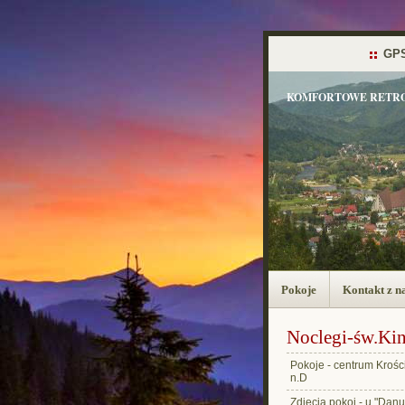
GP
KOMFORTOWE RETRON
Pokoje
Kontakt z n
Noclegi-św.Kin
Pokoje - centrum Krośc
n.D
Zdjęcia pokoi - u "Danu